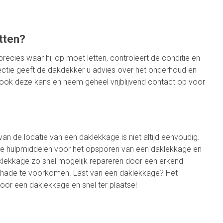
utten?
precies waar hij op moet letten, controleert de conditie en
pectie geeft de dakdekker u advies over het onderhoud en
 ook deze kans en neem geheel vrijblijvend contact op voor
an de locatie van een daklekkage is niet altijd eenvoudig.
iale hulpmiddelen voor het opsporen van een daklekkage en
aklekkage zo snel mogelijk repareren door een erkend
hade te voorkomen. Last van een daklekkage? Het
voor een daklekkage en snel ter plaatse!