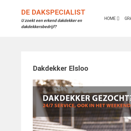
Skip
to
DE DAKSPECIALIST
content
HOME
GR
U zoekt een erkend dakdekker en
dakdekkersbedrijf?
Dakdekker Elsloo