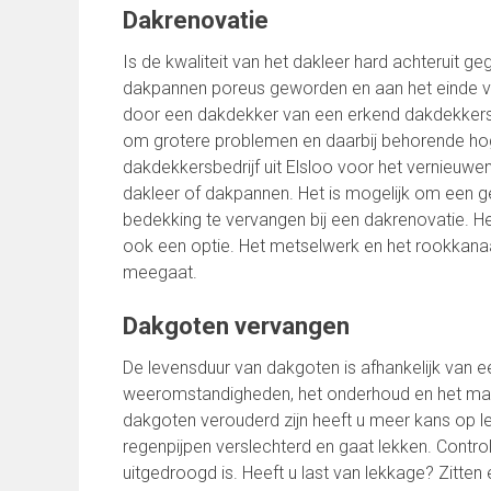
Dakrenovatie
Is de kwaliteit van het dakleer hard achteruit 
dakpannen poreus geworden en aan het einde va
door een dakdekker van een erkend dakdekkersbe
om grotere problemen en daarbij behorende hog
dakdekkersbedrijf uit Elsloo voor het vernieuwe
dakleer of dakpannen. Het is mogelijk om een g
bedekking te vervangen bij een dakrenovatie. H
ook een optie. Het metselwerk en het rookkana
meegaat.
Dakgoten vervangen
De levensduur van dakgoten is afhankelijk van ee
weeromstandigheden, het onderhoud en het mat
dakgoten verouderd zijn heeft u meer kans op l
regenpijpen verslechterd en gaat lekken. Contro
uitgedroogd is. Heeft u last van lekkage? Zitte