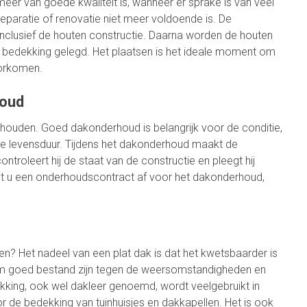
meer van goede kwaliteit is, wanneer er sprake is van veel
paratie of renovatie niet meer voldoende is. De
inclusief de houten constructie. Daarna worden de houten
bedekking gelegd. Het plaatsen is het ideale moment om
oorkomen.
houd
rhouden. Goed dakonderhoud is belangrijk voor de conditie,
e levensduur. Tijdens het dakonderhoud maakt de
troleert hij de staat van de constructie en pleegt hij
it u een onderhoudscontract af voor het dakonderhoud,
n? Het nadeel van een plat dak is dat het kwetsbaarder is
m goed bestand zijn tegen de weersomstandigheden en
king, ook wel dakleer genoemd, wordt veelgebruikt in
r de bedekking van tuinhuisjes en dakkapellen. Het is ook