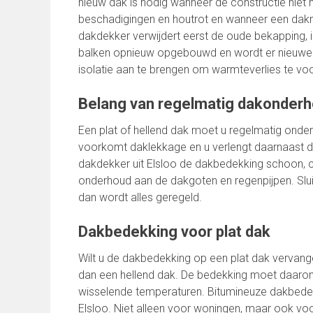
nieuw dak is nodig wanneer de constructie niet 
beschadigingen en houtrot en wanneer een dakre
dakdekker verwijdert eerst de oude bekapping, 
balken opnieuw opgebouwd en wordt er nieuwe 
isolatie aan te brengen om warmteverlies te v
Belang van regelmatig dakonder
Een plat of hellend dak moet u regelmatig onde
voorkomt daklekkage en u verlengt daarnaast d
dakdekker uit Elsloo de dakbedekking schoon, con
onderhoud aan de dakgoten en regenpijpen. Slu
dan wordt alles geregeld.
Dakbedekking voor plat dak
Wilt u de dakbedekking op een plat dak vervange
dan een hellend dak. De bedekking moet daaro
wisselende temperaturen. Bitumineuze dakbedek
Elsloo. Niet alleen voor woningen, maar ook voo