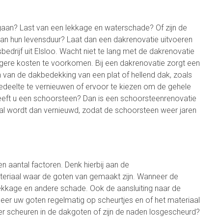
gegaan? Last van een lekkage en waterschade? Of zijn de
n hun levensduur? Laat dan een dakrenovatie uitvoeren
drijf uit Elsloo. Wacht niet te lang met de dakrenovatie
ere kosten te voorkomen. Bij een dakrenovatie zorgt een
n van de dakbedekking van een plat of hellend dak, zoals
edeelte te vernieuwen of ervoor te kiezen om de gehele
eeft u een schoorsteen? Dan is een schoorsteenrenovatie
al wordt dan vernieuwd, zodat de schoorsteen weer jaren
n aantal factoren. Denk hierbij aan de
eriaal waar de goten van gemaakt zijn. Wanneer de
ekkage en andere schade. Ook de aansluiting naar de
leer uw goten regelmatig op scheurtjes en of het materiaal
n er scheuren in de dakgoten of zijn de naden losgescheurd?